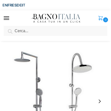
EN
FR
ES
DE
IT
0
Cerca
SCONTO del 3%
per ordini superiori ad € 1.800
Home
Colonna doccia
Colonna doccia soffione e doccino estraibile disponibile in due modelli DC002
/
/