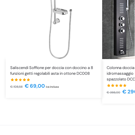
Saliscendi Soffione per doccia con doccino a 8
Colonna doccia 
funzioni getti regolabili asta in ottone DC008
idromassaggio i
spazzolato DC0
€
69,00
€
108,58
iva inclusa
€
29
€
366,00