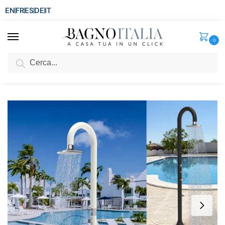
EN
FR
ES
DE
IT
0
Cerca
SCONTO del 3%
per ordini superiori ad € 1.800
Home
Senza categoria
Colonna doccia da esterno in 2 colori con soffione led a 2 getti e sistema I-SWITCH DC009
/
/