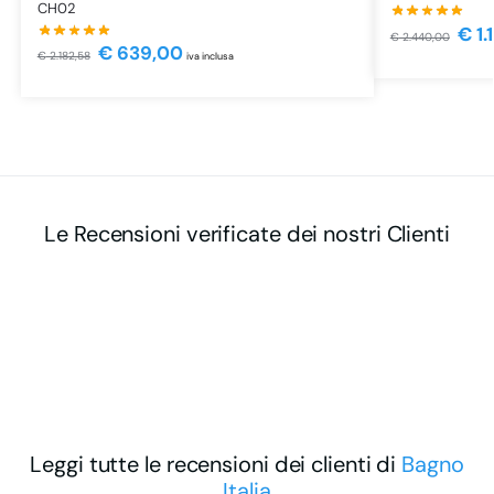
CH02
€
1.
€
2.440,00
€
639,00
€
2.182,58
iva inclusa
Le Recensioni verificate dei nostri Clienti
Leggi tutte le recensioni dei clienti di
Bagno
Italia