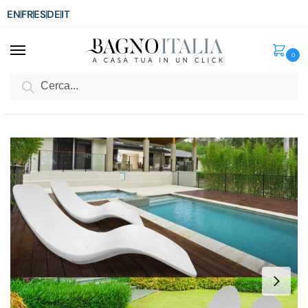
EN
FR
ES
DE
IT
0
Cerca
SCONTO del 3%
per ordini superiori ad € 1.800
Home
Arredo per la casa
Arredamento per esterni
Divani da esterno
/
/
/