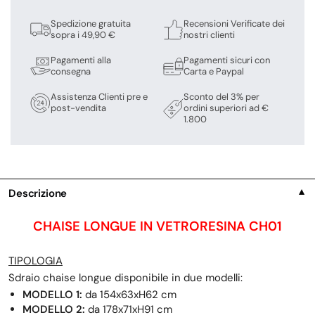
Spedizione gratuita
Recensioni Verificate dei
sopra i 49,90 €
nostri clienti
Pagamenti alla
Pagamenti sicuri con
consegna
Carta e Paypal
Assistenza Clienti pre e
Sconto del 3% per
post-vendita
ordini superiori ad €
1.800
Descrizione
▼
CHAISE LONGUE IN VETRORESINA CH01
TIPOLOGIA
Sdraio chaise longue disponibile in due modelli:
MODELLO 1:
da 154x63xH62 cm
MODELLO 2:
da 178x71xH91 cm