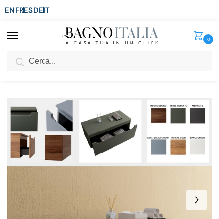
EN
FR
ES
DE
IT
0
Cerca
SCONTO del 3%
per ordini superiori ad € 1.800
Home
Senza categoria
Cassettiera sospesa 90×46,100×46 o 120×46 cm altezza 38 cm chiusura soft close in 7 colori BM053
/
/