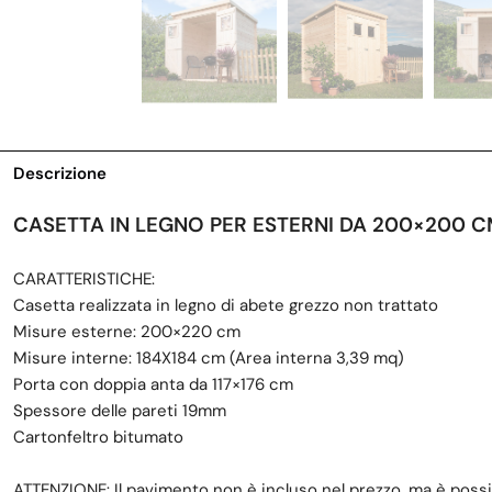
Descrizione
CASETTA IN LEGNO PER ESTERNI DA 200×200 
CARATTERISTICHE:
Casetta realizzata in legno di abete grezzo non trattato
Misure esterne: 200×220 cm
Misure interne: 184X184 cm (Area interna 3,39 mq)
Porta con doppia anta da 117×176 cm
Spessore delle pareti 19mm
Cartonfeltro bitumato
ATTENZIONE: Il pavimento non è incluso nel prezzo, ma è possi