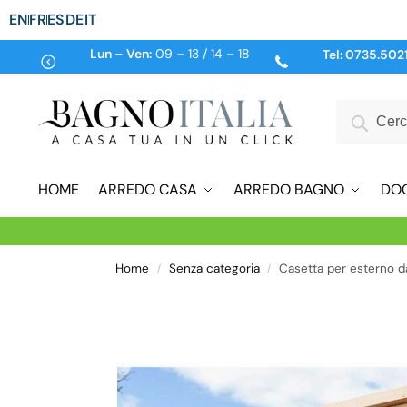
EN
FR
ES
DE
IT
Lun – Ven:
09 – 13 / 14 – 18
Tel:
0735.502
HOME
ARREDO CASA
ARREDO BAGNO
DO
Home
Senza categoria
Casetta per esterno 
/
/