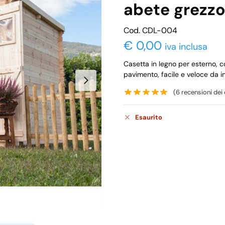
abete grezz
Cod. CDL-004
€
0,00
iva inclusa
Casetta in legno per esterno, c
pavimento, facile e veloce da in
(
6
recensioni dei c
Esaurito