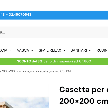
148
–
02.45070543
CCIA
VASCA
SPA E RELAX
SANITARI
RUBIN
SCONTO del 3%
per ordini superiori ad € 1.800
da 200×200 cm in legno di abete grezzo CS004
Casetta per 
200×200 cm 