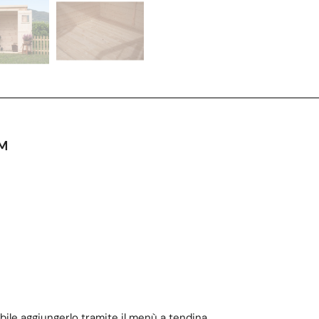
CM
bile aggiungerlo tramite il menù a tendina