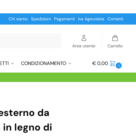
Chi siamo
Spedizioni
Pagamenti
Iva Agevolata
Contatti
Cerca
Area utente
Carrello
ETTI
CONDIZIONAMENTO
€
0,00
0
esterno da
in legno di