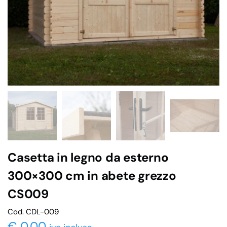
Casetta in legno da esterno
300×300 cm in abete grezzo
CS009
Cod. CDL-009
€
0,00