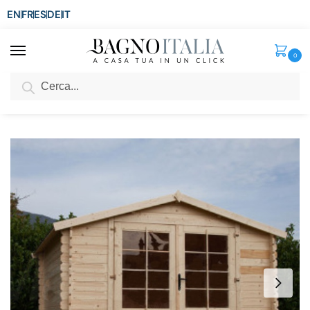
EN
FR
ES
DE
IT
0
Cerca
SCONTO del 3%
per ordini superiori ad € 1.800
Home
Senza categoria
Casetta in legno da esterno 300×300 cm in abete grezzo CS009
/
/