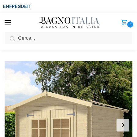
EN
FR
ES
DE
IT
0
Cerca
SCONTO del 3%
per ordini superiori ad € 1.800
Home
Senza categoria
Casetta in legno da 246×200 cm per esterno porta con doppia anta e finestre CS002
/
/