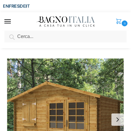
EN
FR
ES
DE
IT
0
Cerca
SCONTO del 3%
per ordini superiori ad € 1.800
Home
Senza categoria
Casetta da esterno 400×300 cm in abete impregnato con finestra e porta CS026
/
/