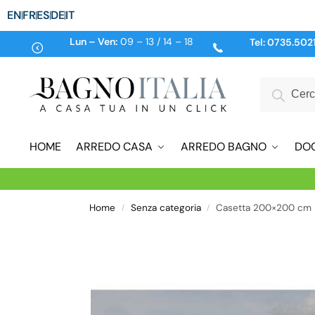
EN
FR
ES
DE
IT
Lun – Ven:
09 – 13 / 14 – 18
Tel:
0735.502
HOME
ARREDO CASA
ARREDO BAGNO
DO
Home
Senza categoria
Casetta 200×200 cm i
/
/