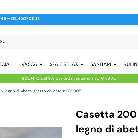
148
–
02.45070543
CCIA
VASCA
SPA E RELAX
SANITARI
RUBIN
SCONTO del 3%
per ordini superiori ad € 1.800
n legno di abete grezzo da esterni CS005
Casetta 200
legno di abe