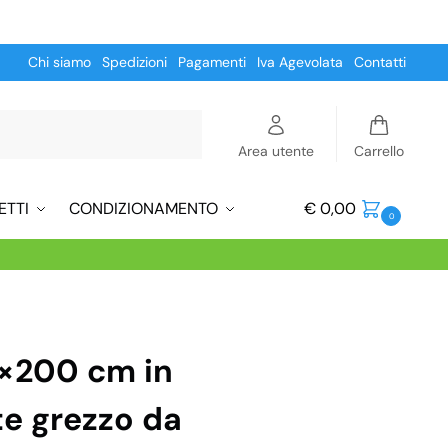
Chi siamo
Spedizioni
Pagamenti
Iva Agevolata
Contatti
Cerca
Area utente
Carrello
ETTI
CONDIZIONAMENTO
€
0,00
0
×200 cm in
te grezzo da