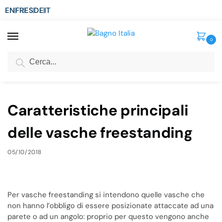
EN
FR
ES
DE
IT
0
Cerca
SCONTO del 3%
per ordini superiori ad € 1.800
Home
Blog
Caratteristiche principali delle vasche freestanding
/
/
Caratteristiche principali
delle vasche freestanding
05/10/2018
Per vasche freestanding si intendono quelle vasche che
non hanno l’obbligo di essere posizionate attaccate ad una
parete o ad un angolo: proprio per questo vengono anche