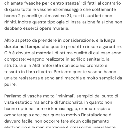
chiamate “
vasche per centro stanza
”; di fatti, al contrario
di quasi tutte le vasche idromassaggio che solitamente
hanno 2 pannelli (o al massimo 3), tutti i suoi lati sono
rifiniti. Inoltre questa tipologia di installazione fa sì che non
debbano esserci opere murarie.
Altro aspetto da prendere in considerazione, è la
lunga
durata nel tempo
che questo prodotto riesce a garantire.
Ciò è dovuto ai materiali di ottima qualità di cui esse sono
composte: vengono realizzate in acrilico sanitario, la
struttura è in ABS rinforzata con acciaio cromato e
tessuto in fibra di vetro. Pertanto queste vasche hanno
un’alta resistenza e sono anti macchia e molto semplici da
pulire.
Parliamo di vasche molto “minimal”, semplici dal punto di
vista estetico ma anche di funzionalità, in quanto non
hanno optional come idromassaggio, cromoterapia o
ozonoterapia ecc.; per questo motivo l’installazione è
davvero facile, non occorre fare alcun collegamento
elettronico e la manutenzione è pressoché inesistente.