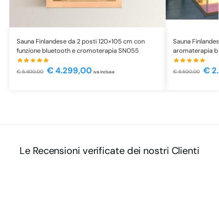
Sauna Finlandese da 2 posti 120×105 cm con
Sauna Finlandes
funzione bluetooth e cromoterapia SN055
aromaterapia b
€
4.299,00
€
2
€
5.400,00
€
5.500,00
iva inclusa
Le Recensioni verificate dei nostri Clienti