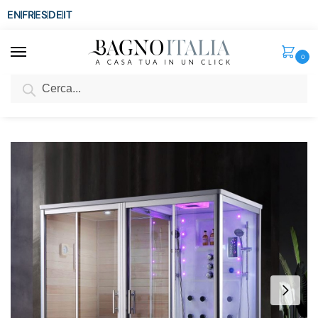
EN
FR
ES
DE
IT
0
Cerca
SCONTO del 3%
per ordini superiori ad € 1.800
Home
Spa e Relax
Sauna Finlandese
Cabina idromassaggio con sauna finlandese 220×120 cm con led, bluetooth e bagno turco CB109
/
/
/