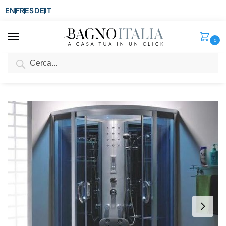
EN
FR
ES
DE
IT
0
Cerca
SCONTO del 3%
per ordini superiori ad € 1.800
Home
Senza categoria
Cabina Idromassaggio 100×100 con Vasca multifunzione 6 idrogetti CB022
/
/