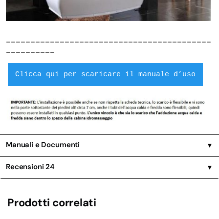
__________________________________________
__________
Clicca qui per scaricare il manuale d’uso
Manuali e Documenti
▼
Recensioni
24
▼
Prodotti correlati