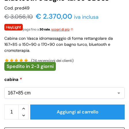
Cod. pred49
€ 2.370,00
€
3.056,10
iva inclusa
paga fino a
30 rate
,
scopri di più
Cabina con Vasca idromassaggio di forma rettangolare da
167×85 o 150×90 o 170×90 con bagno turco, bluetooth e
cromoterapia.
(
24
recensioni dei clienti)
Spedito in 2-3 giorni
cabina
*
Aggiungi al carrello