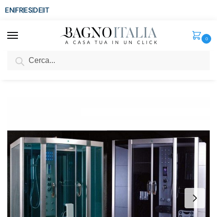
EN
FR
ES
DE
IT
0
Cerca
SCONTO del 3%
per ordini superiori ad € 1.800
Home
Doccia
Cabina Idromassaggio
Cabina e Vasca Idromassaggio 150×90 o 167×85 o 170×90 con Bluetooth e bagno turco CB038
/
/
/