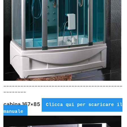
__________________________________________
________
cabina 167×85
Clicca qui per scaricare il
manuale