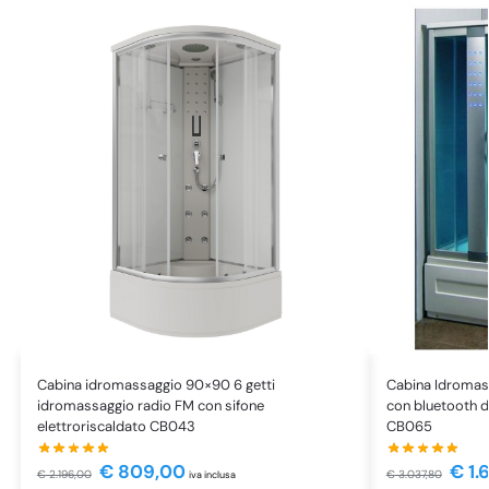
Cabina idromassaggio 90×90 6 getti
Cabina Idromas
idromassaggio radio FM con sifone
con bluetooth d
elettroriscaldato CB043
CB065
€
809,00
€
1.
€
2.196,00
€
3.037,80
iva inclusa