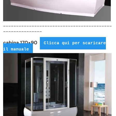
__________________________________________
_______________
cabina 170×90
Clicca qui per scaricare
il manuale