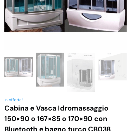
In offerta!
Cabina e Vasca Idromassaggio
150×90 o 167×85 o 170×90 con
Bluetooth e bagno turco CB038