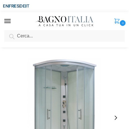
EN
FR
ES
DE
IT
0
Cerca
SCONTO del 3%
per ordini superiori ad € 1.800
Home
Senza categoria
Cabina doccia Idromassaggio 90x90x210H cm semicircolare con sistema di montaggio quick line CB077
/
/