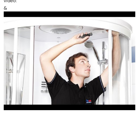
video:
&