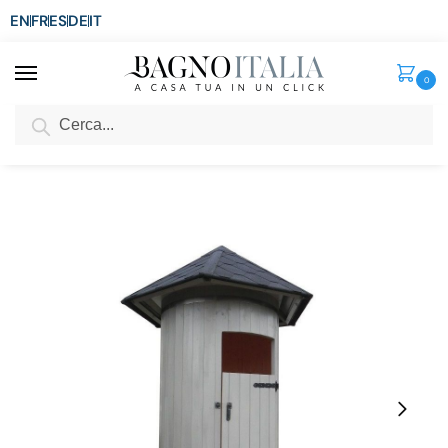
EN
FR
ES
DE
IT
0
Cerca
SCONTO del 3%
per ordini superiori ad € 1.800
Home
Senza categoria
Cabina doccia da esterno 120xH290 cm in legno massiccio con tetto
/
/