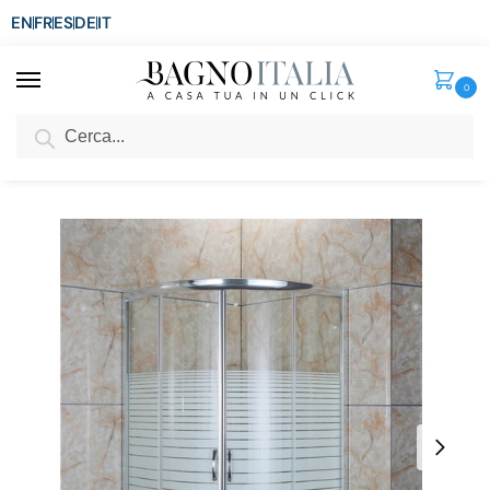
EN
FR
ES
DE
IT
0
Cerca
SCONTO del 3%
per ordini superiori ad € 1.800
Home
Doccia
Box Doccia
Box doccia semicircolare
Box doccia Tondo 80×80 o 90×90 trasparente serigrafato apertura scorrevole BOX016
/
/
/
/