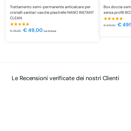
Trattamento semi-permanente anticalcare per
Box doccia semi
cristalli sanitari vasche piastrelle NANO INSTANT
senza profili B
CLEAN
€
495
€
671,00
€
49,00
€
115,90
iva inclusa
Le Recensioni verificate dei nostri Clienti