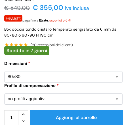
€ 355,00
€
549,00
iva inclusa
paga fino a
12 rate
,
scopri di più
Box doccia tondo cristallo temperato serigrafato da 6 mm da
80×80 o 90×90 H 190 cm
(
20
recensioni dei clienti)
Spedito in 7 giorni
Dimensioni
*
Profilo di compensazione
*
Aggiungi al carrello