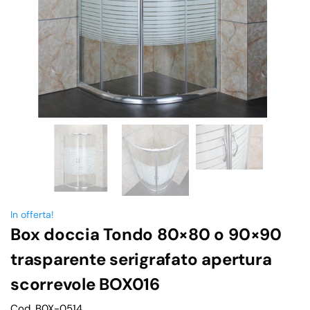
In offerta!
Box doccia Tondo 80×80 o 90×90
trasparente serigrafato apertura
scorrevole BOX016
Cod. B0X-0514