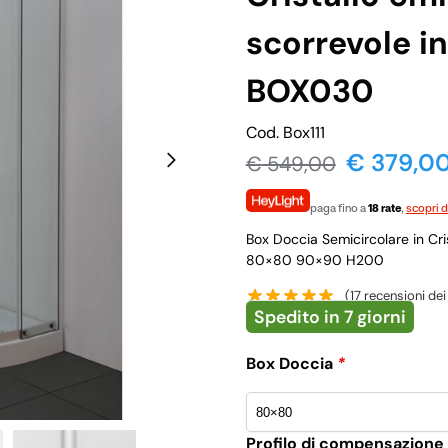
scorrevole in
BOX030
Cod. Box111
€ 379,0
€
549,00
paga fino a
18 rate
,
scopri d
Box Doccia Semicircolare in Cri
80×80 90×90 H200
(
17
recensioni dei 
Spedito in 7 giorni
Box Doccia
*
Profilo di compensazione