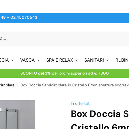
148
–
02.45070543
CCIA
VASCA
SPA E RELAX
SANITARI
RUBIN
SCONTO del 3%
per ordini superiori ad € 1.800
ircolare
Box Doccia Semicircolare in Cristallo 6mm apertura scorrev
/
In offerta!
Box Doccia S
Cristallo 6m