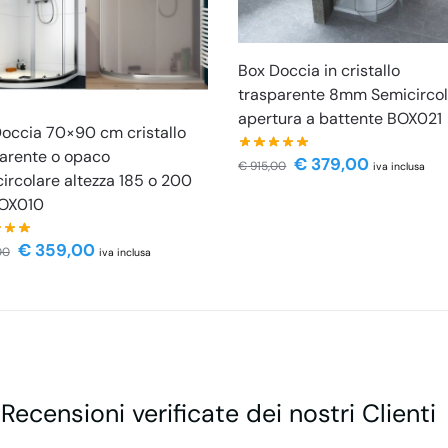
Box Doccia in cristallo
trasparente 8mm Semicirco
apertura a battente BOX021
occia 70×90 cm cristallo
arente o opaco
€
379,00
€
915,00
iva inclusa
ircolare altezza 185 o 200
OX010
€
359,00
00
iva inclusa
 Recensioni verificate dei nostri Clienti