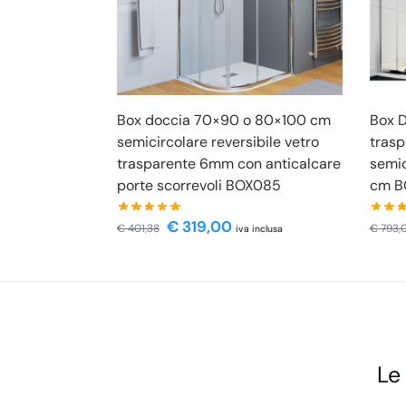
Box doccia 70×90 o 80×100 cm
Box D
semicircolare reversibile vetro
trasp
trasparente 6mm con anticalcare
semic
porte scorrevoli BOX085
cm B
€
319,00
€
401,38
€
793,
iva inclusa
Le