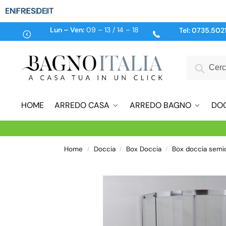
EN
FR
ES
DE
IT
Lun – Ven:
09 – 13 / 14 – 18
Tel:
0735.502
HOME
ARREDO CASA
ARREDO BAGNO
DO
Home
Doccia
Box Doccia
Box doccia semic
/
/
/