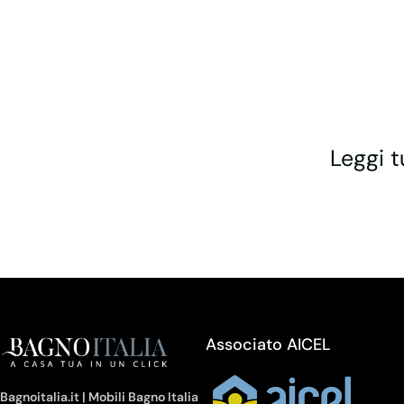
Leggi t
Associato AICEL
Bagnoitalia.it | Mobili Bagno Italia