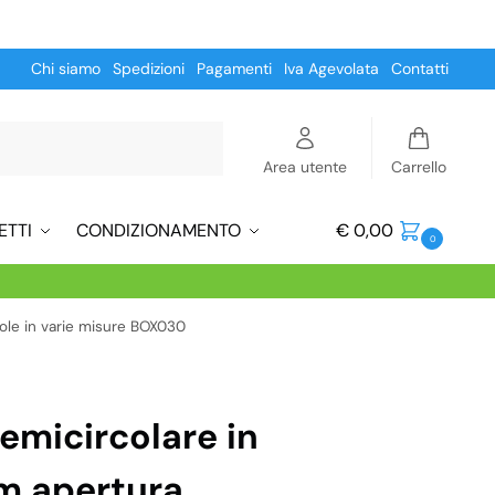
Chi siamo
Spedizioni
Pagamenti
Iva Agevolata
Contatti
Cerca
Area utente
Carrello
ETTI
CONDIZIONAMENTO
€
0,00
0
ole in varie misure BOX030
emicircolare in
m apertura