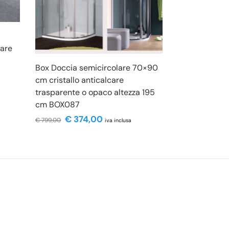
lare
Box Doccia semicircolare 70×90
cm cristallo anticalcare
trasparente o opaco altezza 195
cm BOX087
€
374,00
€
799,00
iva inclusa