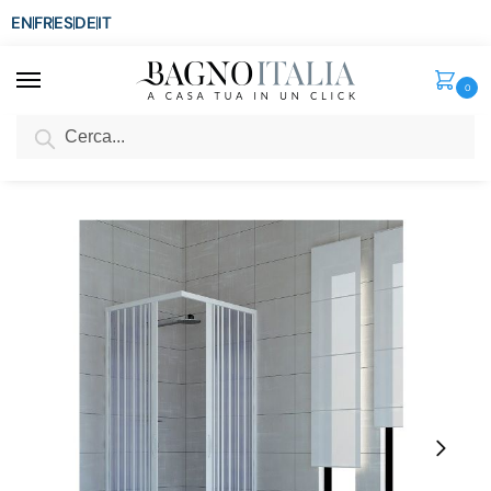
EN
FR
ES
DE
IT
0
Cerca
SCONTO del 3%
per ordini superiori ad € 1.800
Home
Senza categoria
Box doccia rettangolare in pvc disponibile in varie misure BOX026
/
/