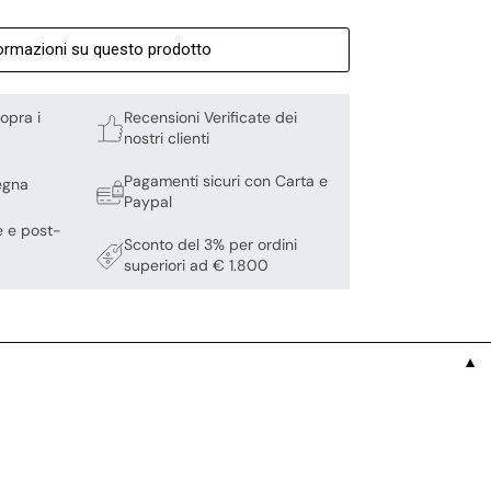
formazioni su questo prodotto
opra i
Recensioni Verificate dei
nostri clienti
Pagamenti sicuri con Carta e
egna
Paypal
e e post-
Sconto del 3% per ordini
superiori ad € 1.800
▼