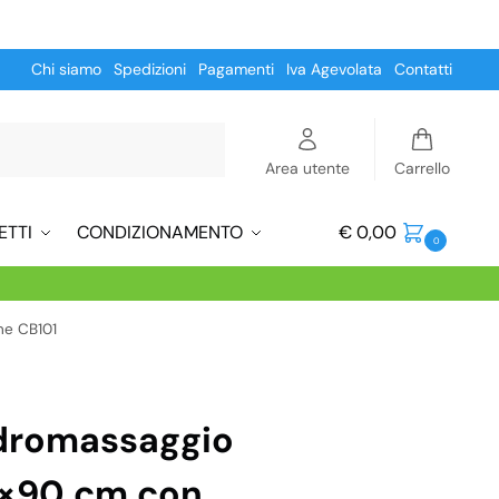
Chi siamo
Spedizioni
Pagamenti
Iva Agevolata
Contatti
Cerca
Area utente
Carrello
ETTI
CONDIZIONAMENTO
€
0,00
0
ne CB101
idromassaggio
×90 cm con