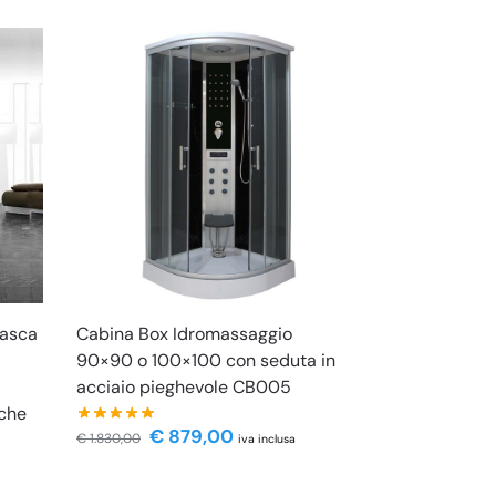
Vasca
Cabina Box Idromassaggio
90×90 o 100×100 con seduta in
acciaio pieghevole CB005
nche
€
879,00
€
1.830,00
iva inclusa