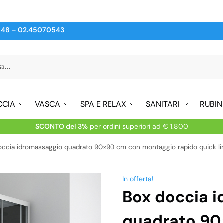
148
–
02.45070543
CCIA
VASCA
SPA E RELAX
SANITARI
RUBIN
SCONTO del 3%
per ordini superiori ad € 1.800
occia idromassaggio quadrato 90×90 cm con montaggio rapido quick li
In offerta!
Box doccia 
quadrato 90