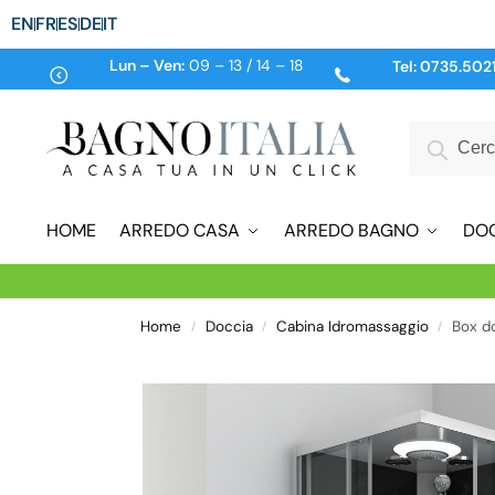
EN
FR
ES
DE
IT
Lun – Ven:
09 – 13 / 14 – 18
Tel:
0735.502
HOME
ARREDO CASA
ARREDO BAGNO
DO
Home
Doccia
Cabina Idromassaggio
Box d
/
/
/