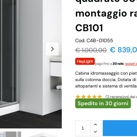
montaggio ra
CB101
Cod. C4B-01055
€
839,
€
1.000,00
paga fino a
30 rate
,
scopri d
Cabina idromassaggio con piatt
sulla colonna doccia. Dotata di
altoparlanti e sistema di ventil
(
2
recensioni dei c
Spedito in 30 giorni