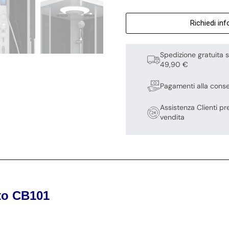
Richiedi in
Spedizione gratuita s
49,90 €
Pagamenti alla cons
Assistenza Clienti pr
vendita
to CB101