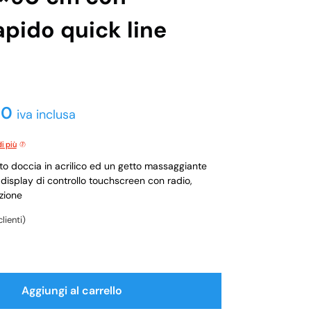
pido quick line
00
iva inclusa
i più
o doccia in acrilico ed un getto massaggiante
 display di controllo touchscreen con radio,
azione
lienti)
Aggiungi al carrello