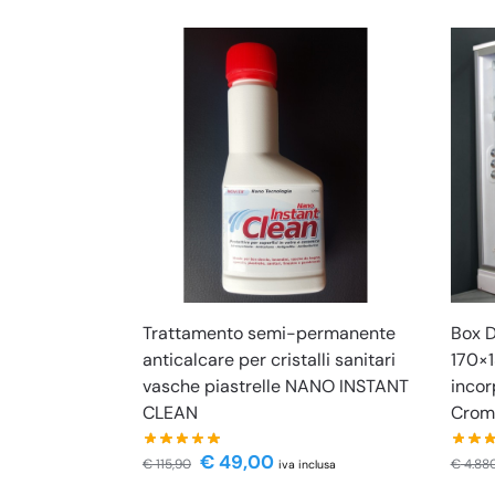
Trattamento semi-permanente
Box 
anticalcare per cristalli sanitari
170×1
vasche piastrelle NANO INSTANT
incor
CLEAN
Crom
€
49,00
€
115,90
€
4.88
iva inclusa