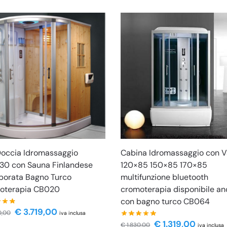
Doccia Idromassaggio
Cabina Idromassaggio con 
30 con Sauna Finlandese
120×85 150×85 170×85
porata Bagno Turco
multifunzione bluetooth
oterapia CB020
cromoterapia disponibile a
con bagno turco CB064
€
3.719,00
0,00
iva inclusa
€
1.319,00
€
1.830,00
iva inclusa