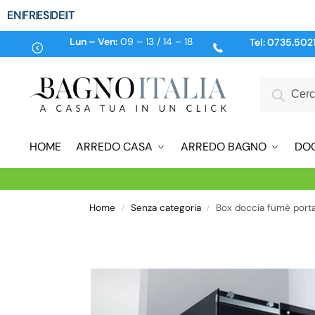
EN
FR
ES
DE
IT
Lun – Ven:
09 – 13 / 14 – 18
Tel:
0735.502
HOME
ARREDO CASA
ARREDO BAGNO
DO
Home
Senza categoria
Box doccia fumè porta
/
/