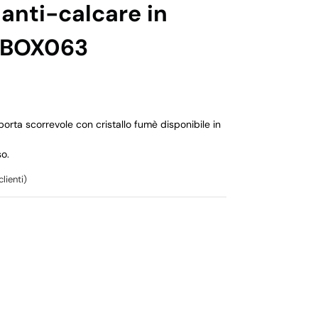
anti-calcare in
e BOX063
rta scorrevole con cristallo fumè disponibile in
o.
lienti)