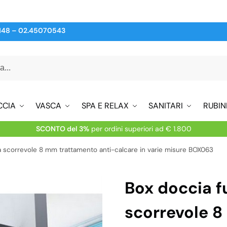
148
–
02.45070543
CCIA
VASCA
SPA E RELAX
SANITARI
RUBIN
SCONTO del 3%
per ordini superiori ad € 1.800
 scorrevole 8 mm trattamento anti-calcare in varie misure BOX063
Box doccia 
scorrevole 