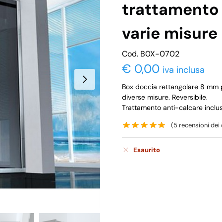
trattamento 
varie misur
Cod. B0X-0702
€
0,00
iva inclusa
Box doccia rettangolare 8 mm po
diverse misure. Reversibile.
Trattamento anti-calcare inclus
(
5
recensioni dei c
Esaurito