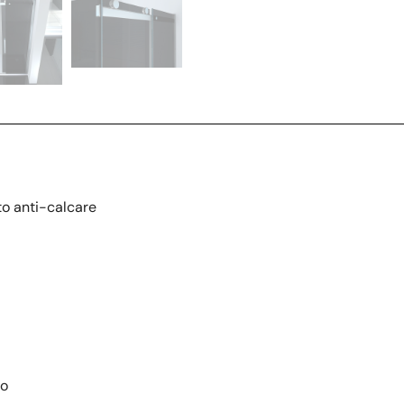
to anti-calcare
to