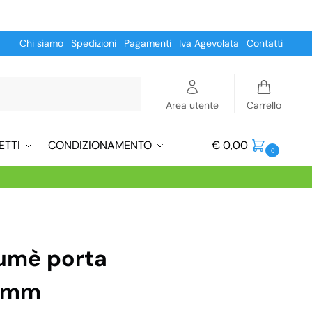
Chi siamo
Spedizioni
Pagamenti
Iva Agevolata
Contatti
Cerca
Area utente
Carrello
ETTI
CONDIZIONAMENTO
€
0,00
0
fumè porta
8 mm