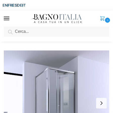
EN
FR
ES
DE
IT
0
Cerca
SCONTO del 3%
per ordini superiori ad € 1.800
Home
Senza categoria
Box doccia con apertura a libro cristallo 6 mm trasparente reversibile BOX055
/
/