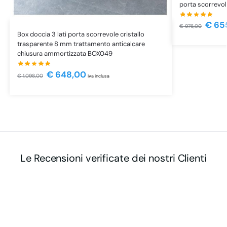
porta scorrevo
€
65
€
976,00
Box doccia 3 lati porta scorrevole cristallo
trasparente 8 mm trattamento anticalcare
chiusura ammortizzata BOX049
€
648,00
€
1.098,00
iva inclusa
Le Recensioni verificate dei nostri Clienti