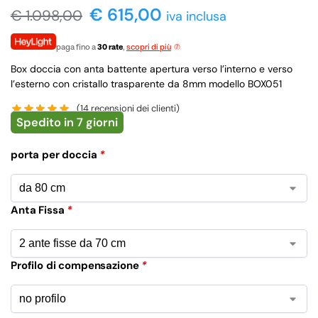
€ 615,00
€
1.098,00
iva inclusa
paga fino a
30 rate
,
scopri di più
Box doccia con anta battente apertura verso l’interno e verso
l’esterno con cristallo trasparente da 8mm modello BOX051
(
14
recensioni dei clienti)
Spedito in 7 giorni
porta per doccia
*
Anta Fissa
*
Profilo di compensazione
*