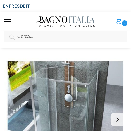
EN
FR
ES
DE
IT
0
Cerca
SCONTO del 3%
per ordini superiori ad € 1.800
Home
Doccia
Box Doccia
Box doccia a tre lati
Box doccia anta battente verso interno esterno cristallo trasparente 8mm BOX051
/
/
/
/