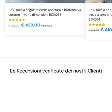
Box Doccia angolare 8mm apertura a battente vs
Box Doccia con 
esterno in varie dimensioni BOX064
trasparente o f
BOX074
€
439,00
€
872,30
iva inclusa
€
410
€
518,50
Le Recensioni verificate dei nostri Clienti