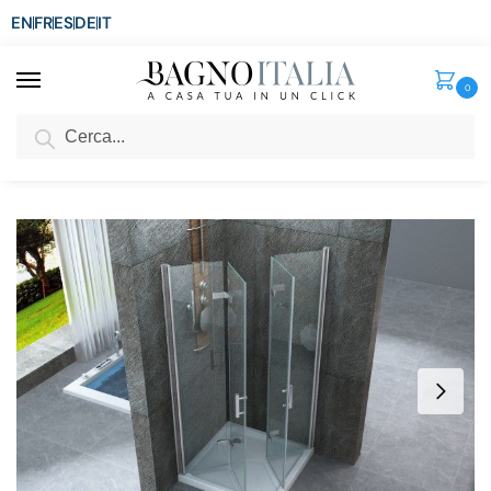
EN
FR
ES
DE
IT
0
Cerca
SCONTO del 3%
per ordini superiori ad € 1.800
Home
Doccia
Box Doccia
Box doccia angolare
Box doccia angolare doppia apertura soffietto libro h195 cristallo trasparente 8mm BOX044
/
/
/
/