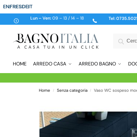
EN
FR
ES
DE
IT
Lun – Ven:
09 – 13 / 14 – 18
Tel:
0735.502
HOME
ARREDO CASA
ARREDO BAGNO
DO
Home
Senza categoria
Vaso WC sospeso mode
/
/