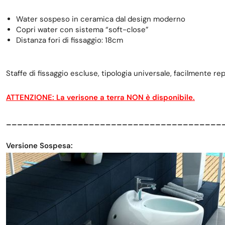
Water sospeso in ceramica dal design moderno
Copri water con sistema “soft-close”
Distanza fori di fissaggio: 18cm
Staffe di fissaggio escluse, tipologia universale, facilmente repe
ATTENZIONE: La verisone a terra NON è disponibile.
_______________________________________
Versione Sospesa: