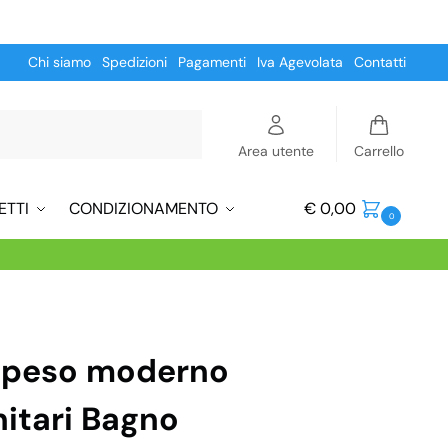
Chi siamo
Spedizioni
Pagamenti
Iva Agevolata
Contatti
Cerca
Area utente
Carrello
ETTI
CONDIZIONAMENTO
€
0,00
0
speso moderno
itari Bagno