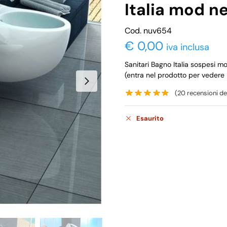
Italia mod n
Cod. nuv654
€
0,00
iva inclusa
Sanitari Bagno Italia sospesi 
(entra nel prodotto per vedere
(
20
recensioni dei
Esaurito