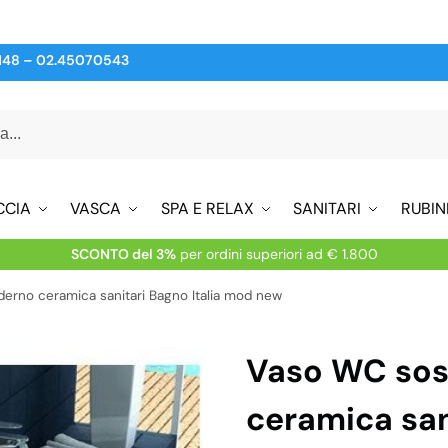
148
–
02.45070543
CCIA
VASCA
SPA E RELAX
SANITARI
RUBIN
SCONTO del 3%
per ordini superiori ad € 1.800
rno ceramica sanitari Bagno Italia mod new
Vaso WC so
ceramica san