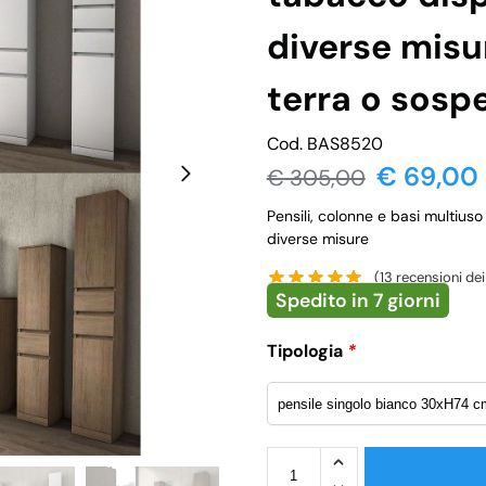
diverse misu
terra o sos
Cod. BAS8520
€ 69,00
€
305,00
Pensili, colonne e basi multiuso
diverse misure
(
13
recensioni dei 
Spedito in 7 giorni
Tipologia
*