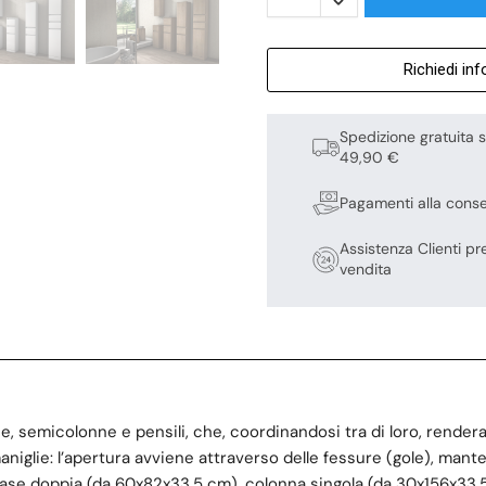
Richiedi in
Spedizione gratuita s
49,90 €
Pagamenti alla cons
Assistenza Clienti pr
vendita
onne, semicolonne e pensili, che, coordinandosi tra di loro, rend
aniglie: l’apertura avviene attraverso delle fessure (gole), mante
, base doppia (da 60x82x33,5 cm), colonna singola (da 30x156x33