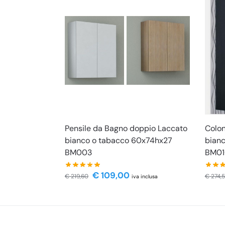
Pensile da Bagno doppio Laccato
Colo
bianco o tabacco 60x74hx27
bianc
BM003
BM01
€
109,00
€
219,60
€
274,
iva inclusa