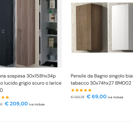
nna sospesa 30x158hx34p
Pensile da Bagno singolo bi
o lucido grigio scuro o larice
tabacco 30x74hx27 BM002
0
€
69,00
€
120,78
iva inclusa
€
209,00
50
iva inclusa