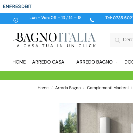
EN
FR
ES
DE
IT
Lun – Ven:
09 – 13 / 14 – 18
Tel:
0735.502
HOME
ARREDO CASA
ARREDO BAGNO
DO
Home
Arredo Bagno
Complementi Moderni
/
/
/