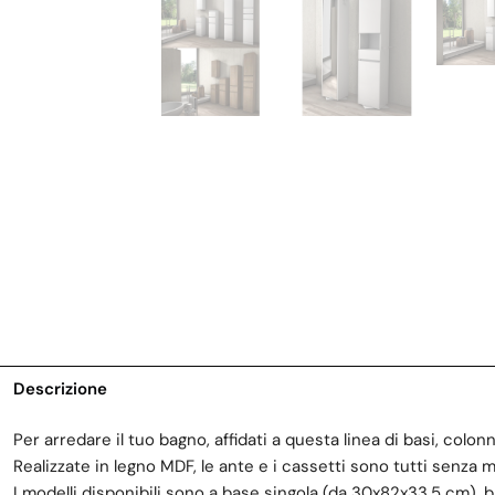
Descrizione
Per arredare il tuo bagno, affidati a questa linea di basi, col
Realizzate in legno MDF, le ante e i cassetti sono tutti senza m
I modelli disponibili sono a base singola (da 30x82x33,5 cm)