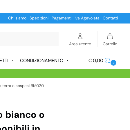
Chi siamo
Spedizioni
Pagamenti
Iva Agevolata
Contatti
Cerca
Area utente
Carrello
ETTI
CONDIZIONAMENTO
€
0,00
0
 a terra o sospesi BM020
o bianco o
nibili in