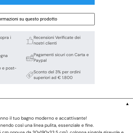
formazioni su questo prodotto
opra i
Recensioni Verificate dei
nostri clienti
Pagamenti sicuri con Carta e
egna
Paypal
e e post-
Sconto del 3% per ordini
superiori ad € 1.800
▼
eranno il tuo bagno moderno e accattivante!
nendo così una linea pulita, essenziale e fine.
,5 cm oppure da 30x190x33,5 cm), colonna singola girevole e