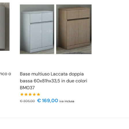
anco o
Base multiuso Laccata doppia
bassa 60x81hx33,5 in due colori
BM037
€
169,00
€
305,00
iva inclusa