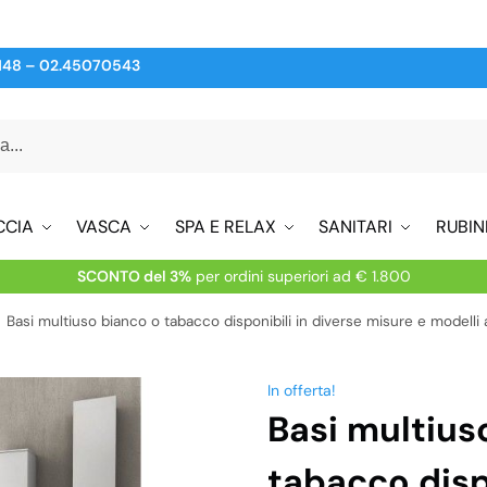
148
–
02.45070543
CCIA
VASCA
SPA E RELAX
SANITARI
RUBIN
SCONTO del 3%
per ordini superiori ad € 1.800
Basi multiuso bianco o tabacco disponibili in diverse misure e modelli
In offerta!
Basi multius
tabacco dispo