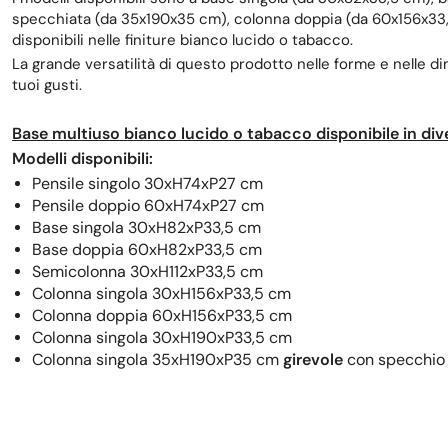
specchiata (da 35x190x35 cm), colonna doppia (da 60x156x33,5
disponibili nelle finiture bianco lucido o tabacco.
La grande versatilità di questo prodotto nelle forme e nelle 
tuoi gusti.
Base multiuso bianco lucido o tabacco disponibile in di
Modelli disponibili:
Pensile singolo 30xH74xP27 cm
Pensile doppio 60xH74
xP27
cm
Base singola 30xH82
xP33,5
cm
Base doppia 60xH82
xP33,5
cm
Semicolonna 30xH112
xP33,5
cm
Colonna singola 30xH156
xP33,5
cm
Colonna doppia 60xH156
xP33,5
cm
Colonna singola 30xH190
xP33,5
cm
Colonna singola 35xH190
xP35
cm
girevole
con specchio (