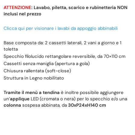
ATTENZIONE
: Lavabo, piletta, scarico e rubinetteria NON
inclusi nel prezzo
Clicca qui per visionare i lavabi da appoggio abbinabili
Base composta da: 2 cassetti laterali, 2 vani a giorno e 1
toletta
Specchio filolucido rettangolare reversibile, da 70×110 cm
Cassetti senza maniglia (apertura a gola)
Chiusura rallentata (soft-close)
Struttura in Legno nobilitato
Tramite il menù a tendina
è inoltre possibile aggiungere
un’
applique
LED (cromata o nera) per lo specchio e/o una
colonna
sospesa abbinata, da
30xP24xH140 cm