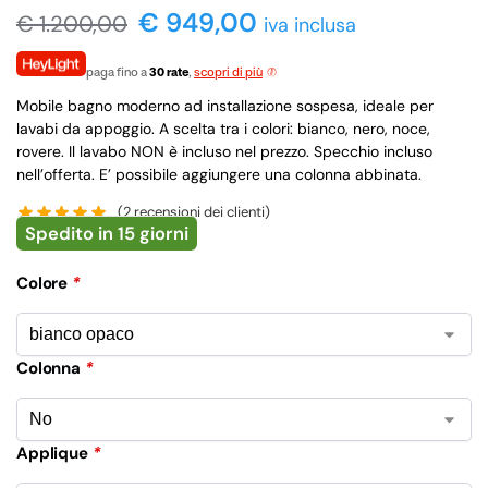
€ 949,00
€
1.200,00
iva inclusa
paga fino a
30 rate
,
scopri di più
Mobile bagno moderno ad installazione sospesa, ideale per
lavabi da appoggio. A scelta tra i colori: bianco, nero, noce,
rovere. Il lavabo NON è incluso nel prezzo. Specchio incluso
nell’offerta. E’ possibile aggiungere una colonna abbinata.
(
2
recensioni dei clienti)
Spedito in 15 giorni
Colore
*
Colonna
*
Applique
*