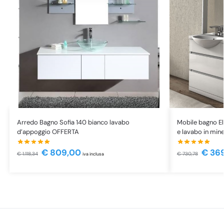
Arredo Bagno Sofia 140 bianco lavabo
Mobile bagno El
d’appoggio OFFERTA
e lavabo in mi
€
809,00
€
369
€
1.118,34
€
730,78
iva inclusa