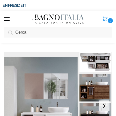
EN
FR
ES
DE
IT
0
Cerca
SCONTO del 3%
per ordini superiori ad € 1.800
Home
Arredo Bagno
Mobili Moderni
Mobili bagno da 101 a 220 cm
/
/
/