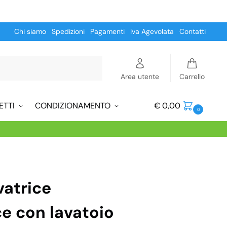
Chi siamo
Spedizioni
Pagamenti
Iva Agevolata
Contatti
Cerca
Area utente
Carrello
ETTI
CONDIZIONAMENTO
€
0,00
0
vatrice
ce con lavatoio