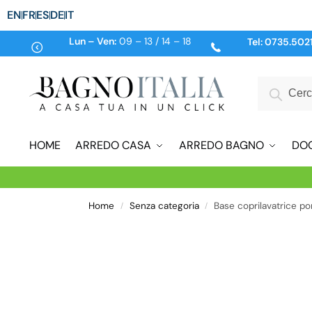
EN
FR
ES
DE
IT
Lun – Ven:
09 – 13 / 14 – 18
Tel:
0735.502
HOME
ARREDO CASA
ARREDO BAGNO
DO
Home
Senza categoria
Base coprilavatrice po
/
/