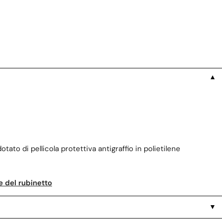
▼
tato di pellicola protettiva antigraffio in polietilene
e del rubinetto
▼