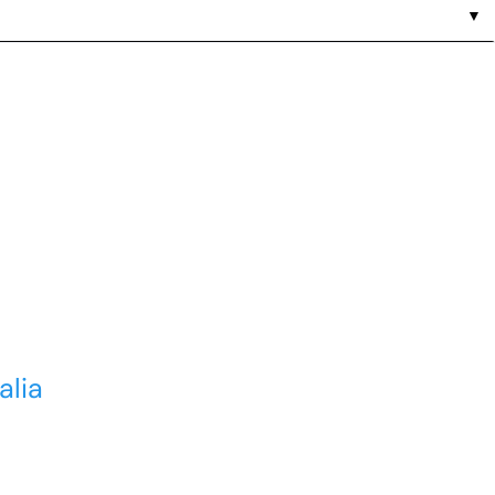
▼
alia