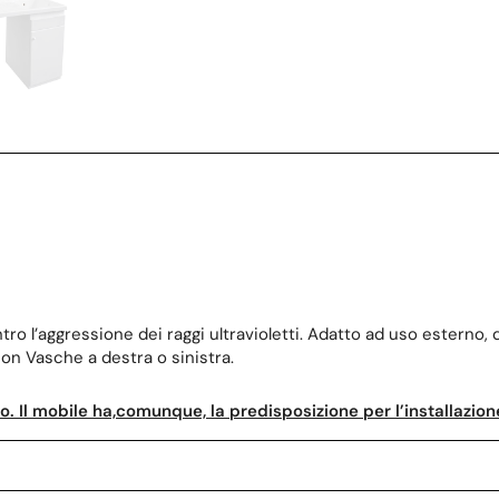
ro l’aggressione dei raggi ultravioletti. Adatto ad uso esterno, do
con Vasche a destra o sinistra.
o. Il mobile ha,comunque, la predisposizione per l’installazion