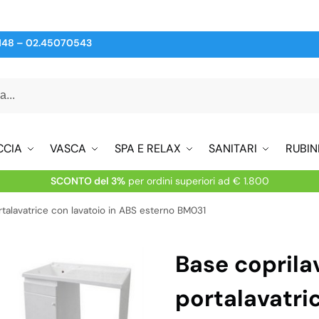
148
–
02.45070543
CCIA
VASCA
SPA E RELAX
SANITARI
RUBIN
SCONTO del 3%
per ordini superiori ad € 1.800
rtalavatrice con lavatoio in ABS esterno BM031
Base coprila
portalavatri