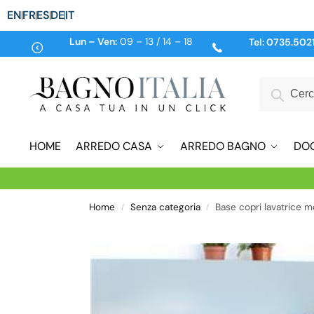
EN
FR
ES
DE
IT
Lun – Ven:
09 – 13 / 14 – 18
Tel:
0735.502
HOME
ARREDO CASA
ARREDO BAGNO
DO
Home
Senza categoria
Base copri lavatrice m
/
/