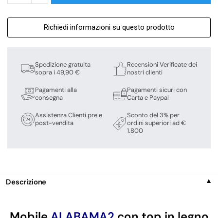
Richiedi informazioni su questo prodotto
Spedizione gratuita
Recensioni Verificate dei
sopra i 49,90 €
nostri clienti
Pagamenti alla
Pagamenti sicuri con
consegna
Carta e Paypal
Assistenza Clienti pre e
Sconto del 3% per
post-vendita
ordini superiori ad €
1.800
Descrizione
▼
Mobile
ALABAMA2
con top in legno