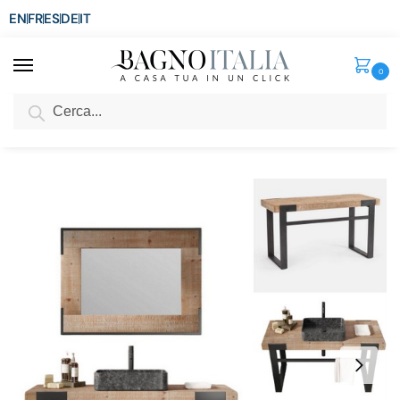
EN
FR
ES
DE
IT
0
Cerca
SCONTO del 3%
per ordini superiori ad € 1.800
Home
Arredo Bagno
Mobili Moderni
Mobili bagno da 71 a 100 cm
/
/
/