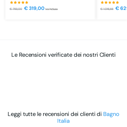
€
319,00
€
62
€
793,00
€
1.016,66
iva inclusa
Le Recensioni verificate dei nostri Clienti
Leggi tutte le recensioni dei clienti di
Bagno
Italia