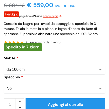
€ 559,00
€
684,42
iva inclusa
paga fino a
24 rate
,
scopri di più
Consolle da bagno per lavabi da appoggio, disponibile in 3
misure. Telaio in metallo e piano in legno d’abete da 8cm di
spessore. E’ possibile abbinare uno specchio da 107×82 cm.
(
3
recensioni dei clienti)
Spedito in 7 giorni
Mobile
*
Specchio
*
Aggiungi al carrello