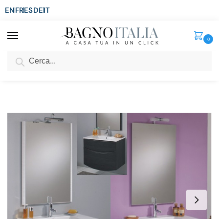
EN
FR
ES
DE
IT
0
Cerca
SCONTO del 3%
per ordini superiori ad € 1.800
Home
Senza categoria
Arredo Bagno SIR 74cm disp. 3 colori lavabo ceramica o cristallo
/
/