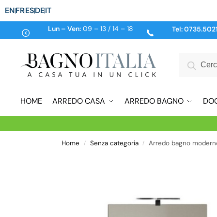
EN
FR
ES
DE
IT
Lun – Ven:
09 – 13 / 14 – 18
Tel:
0735.502
HOME
ARREDO CASA
ARREDO BAGNO
DO
Home
Senza categoria
Arredo bagno moderno 
/
/