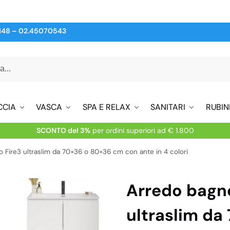
148
–
02.45070543
CCIA
VASCA
SPA E RELAX
SANITARI
RUBIN
SCONTO del 3%
per ordini superiori ad € 1.800
Fire3 ultraslim da 70×36 o 80×36 cm con ante in 4 colori
Arredo bagn
ultraslim da