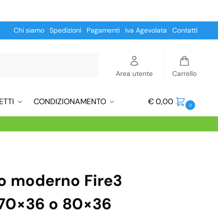
Chi siamo
Spedizioni
Pagamenti
Iva Agevolata
Contatti
Cerca
Area utente
Carrello
ETTI
CONDIZIONAMENTO
€
0,00
0
o moderno Fire3
 70×36 o 80×36