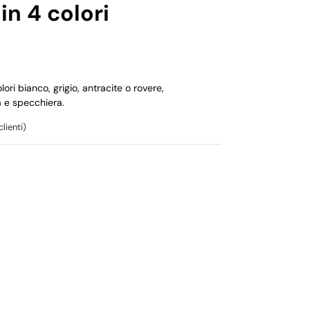
in 4 colori
ori bianco, grigio, antracite o rovere,
a e specchiera.
lienti)