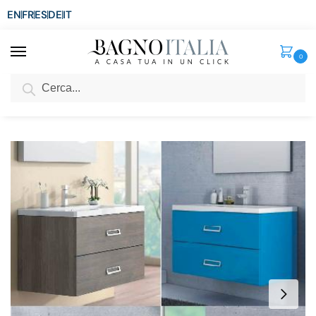
EN
FR
ES
DE
IT
0
Cerca
SCONTO del 3%
per ordini superiori ad € 1.800
Home
Senza categoria
Mobile Arredo Bagno LINE cm 120 in 25 colori + bianco noce frassino
/
/