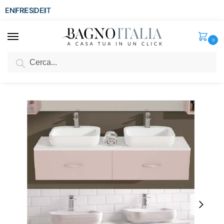
EN
FR
ES
DE
IT
0
Cerca
SCONTO del 3%
per ordini superiori ad € 1.800
Home
Senza categoria
Arredo Bagno ICE cm 155×40 doppio lavabo con 2 o 4 cassetti in 30 colori
/
/