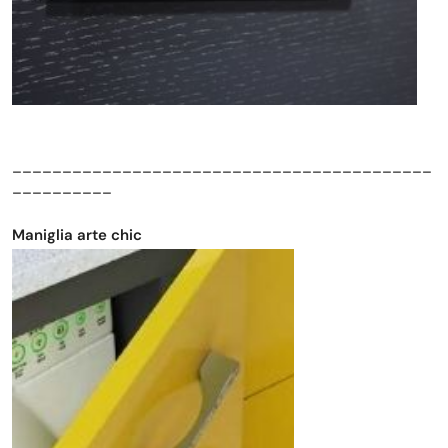
__________________________________________
__________
Maniglia arte chic