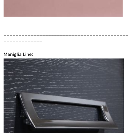
__________________________________________
_____________
Maniglia Line: