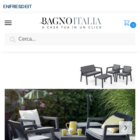
EN
FR
ES
DE
IT
0
Cerca
SCONTO del 3%
per ordini superiori ad € 1.800
Home
Arredo per la casa
Arredamento per esterni
Divani da esterno
/
/
/