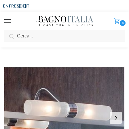
EN
FR
ES
DE
IT
0
Cerca
SCONTO del 3%
per ordini superiori ad € 1.800
Home
Senza categoria
Applique universale per specchiera da bagno luce naturale 5W + 5W
/
/