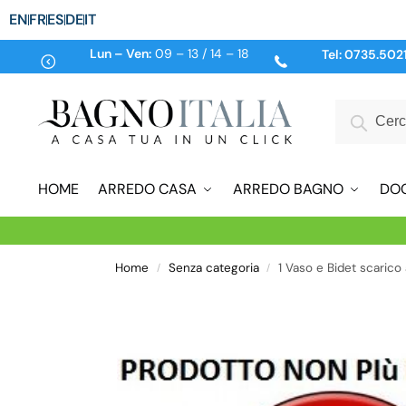
EN
FR
ES
DE
IT
Lun – Ven:
09 – 13 / 14 – 18
Tel:
0735.502
HOME
ARREDO CASA
ARREDO BAGNO
DO
Home
Senza categoria
1 Vaso e Bidet scarico
/
/