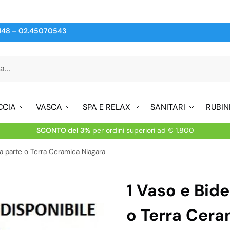
148
–
02.45070543
CCIA
VASCA
SPA E RELAX
SANITARI
RUBIN
SCONTO del 3%
per ordini superiori ad € 1.800
 a parte o Terra Ceramica Niagara
1 Vaso e Bide
o Terra Cera