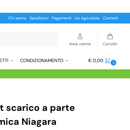
Chi siamo
Spedizioni
Pagamenti
Iva Agevolata
Contatti
Cerca
Area utente
Carrello
ETTI
CONDIZIONAMENTO
€
0,00
0
t scarico a parte
mica Niagara