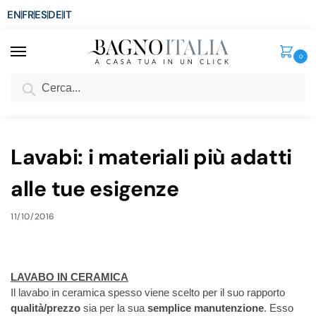
EN
FR
ES
DE
IT
0
Cerca
SCONTO del 3%
per ordini superiori ad € 1.800
Home
Blog
Lavabi: i materiali più adatti alle tue esigenze
/
/
Lavabi: i materiali più adatti
alle tue esigenze
11/10/2016
LAVABO IN CERAMICA
Il lavabo in ceramica spesso viene scelto per il suo rapporto
qualità/prezzo
sia per la sua
semplice manutenzione
. Esso