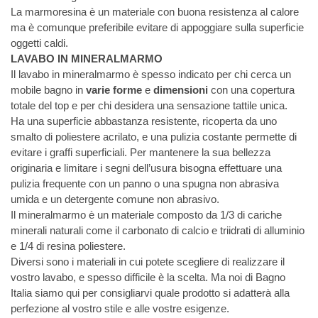
La marmoresina è un materiale con buona resistenza al calore
ma è comunque preferibile evitare di appoggiare sulla superficie
oggetti caldi.
LAVABO IN MINERALMARMO
Il lavabo in mineralmarmo è spesso indicato per chi cerca un
mobile bagno in
varie forme
e
dimensioni
con una copertura
totale del top e per chi desidera una sensazione tattile unica.
Ha una superficie abbastanza resistente, ricoperta da uno
smalto di poliestere acrilato, e una pulizia costante permette di
evitare i graffi superficiali. Per mantenere la sua bellezza
originaria e limitare i segni dell’usura bisogna effettuare una
pulizia frequente con un panno o una spugna non abrasiva
umida e un detergente comune non abrasivo.
Il mineralmarmo è un materiale composto da 1/3 di cariche
minerali naturali come il carbonato di calcio e triidrati di alluminio
e 1/4 di resina poliestere.
Diversi sono i materiali in cui potete scegliere di realizzare il
vostro lavabo, e spesso difficile è la scelta. Ma noi di Bagno
Italia siamo qui per consigliarvi quale prodotto si adatterà alla
perfezione al vostro stile e alle vostre esigenze.