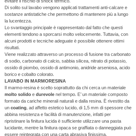
evitare il rischio di shock termico.
Di solito sul lavabo vengono applicati trattamenti anti-calcare e
sostanze antistatiche che permettono di mantenere più a lungo
la lucentezza.
Lo svantaggio principale è rappresentato dal fatto che questi
elementi tendono a sporcarsi molto velocemente. Tuttavia, con
alcuni prodotti e tecniche adeguate è possibile ottenere ottimi
risultati.
Viene realizzato attraverso un processo di fusione tra carbonato
di sodio, carbonato di calcio, sabbia silicea, nitrato di potassio,
ossido di piombo, ossido di antimonio, anidride arseniosa, acido
borico e cobalto colorato.
LAVABO IN MARMORESINA
Il marmo-resina è scelto soprattutto da chi cerca un materiale
molto solido
e
durevole
nel tempo. E’ un materiale composto
formato da cariche minerali naturali e dalla resina. È rivestito da
un
coating
, ad affetto estetico lucido, di 1,5 mm di spessore che
abbina resistenza e facilità di manutenzione, infatti per
ripristinare la finitura lucida è sufficiente utilizzare una pasta
lucidante, mentre la finitura opaca se graffiata o danneggiata può
essere reintegrata con una carta abrasiva finissima.