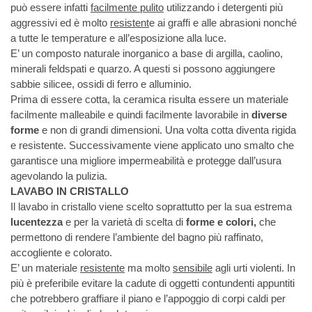
può essere infatti
facilmente pulito
utilizzando i detergenti più
aggressivi ed è molto
resistent
e ai graffi e alle abrasioni nonché
a tutte le temperature e all’esposizione alla luce.
E’ un composto naturale inorganico a base di argilla, caolino,
minerali feldspati e quarzo. A questi si possono aggiungere
sabbie silicee, ossidi di ferro e alluminio.
Prima di essere cotta, la ceramica risulta essere un materiale
facilmente malleabile e quindi facilmente lavorabile in
diverse
forme
e non di grandi dimensioni. Una volta cotta diventa rigida
e resistente. Successivamente viene applicato uno smalto che
garantisce una migliore impermeabilità e protegge dall’usura
agevolando la pulizia.
LAVABO IN CRISTALLO
Il lavabo in cristallo viene scelto soprattutto per la sua estrema
lucentezza
e per la varietà di scelta di
forme e colori,
che
permettono di rendere l’ambiente del bagno più raffinato,
accogliente e colorato.
E’ un materiale
resistente
ma molto
sensibile
agli urti violenti. In
più è preferibile evitare la cadute di oggetti contundenti appuntiti
che potrebbero graffiare il piano e l’appoggio di corpi caldi per