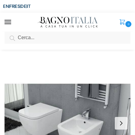
EN
FR
ES
DE
IT
0
Cerca
SCONTO del 3%
per ordini superiori ad € 1.800
Home
Senza categoria
Immagini
/
/