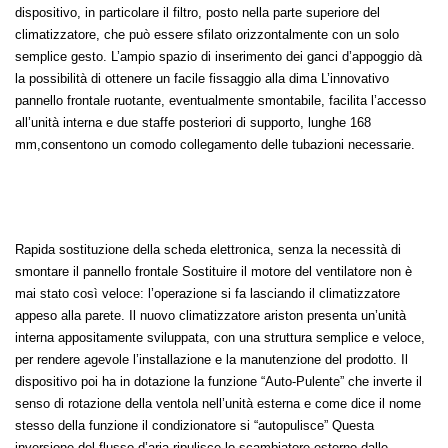
dispositivo, in particolare il filtro, posto nella parte superiore del
climatizzatore, che può essere sfilato orizzontalmente con un solo
semplice gesto. L’ampio spazio di inserimento dei ganci d’appoggio dà
la possibilità di ottenere un facile fissaggio alla dima L’innovativo
pannello frontale ruotante, eventualmente smontabile, facilita l’accesso
all’unità interna e due staffe posteriori di supporto, lunghe 168
mm,consentono un comodo collegamento delle tubazioni necessarie.
Rapida sostituzione della scheda elettronica, senza la necessità di
smontare il pannello frontale Sostituire il motore del ventilatore non è
mai stato così veloce: l’operazione si fa lasciando il climatizzatore
appeso alla parete. Il nuovo climatizzatore ariston presenta un’unità
interna appositamente sviluppata, con una struttura semplice e veloce,
per rendere agevole l’installazione e la manutenzione del prodotto. Il
dispositivo poi ha in dotazione la funzione “Auto-Pulente” che inverte il
senso di rotazione della ventola nell’unità esterna e come dice il nome
stesso della funzione il condizionatore si “autopulisce” Questa
inversione del flusso d’aria ripulisce lo scambiatore esterno dalle