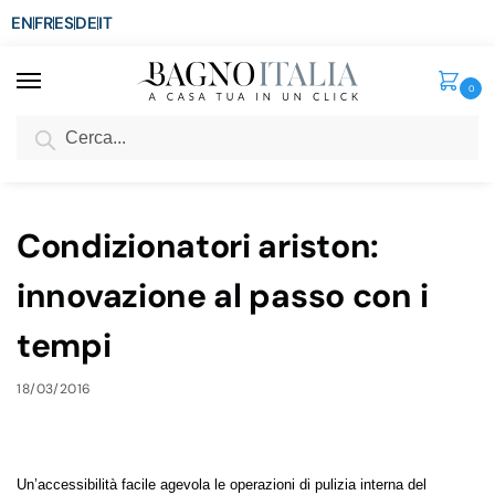
EN
FR
ES
DE
IT
0
Cerca
SCONTO del 3%
per ordini superiori ad € 1.800
Home
Blog
Condizionatori ariston: innovazione al passo con i tempi
/
/
Condizionatori ariston:
innovazione al passo con i
tempi
18/03/2016
Un’accessibilità facile agevola le operazioni di pulizia interna del