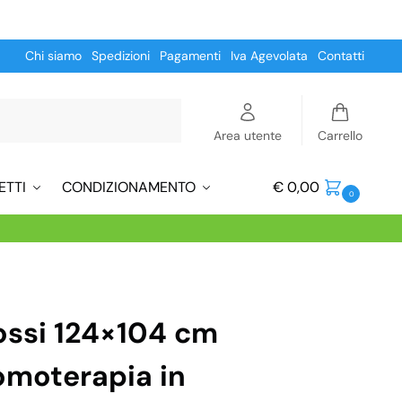
Chi siamo
Spedizioni
Pagamenti
Iva Agevolata
Contatti
Cerca
Area utente
Carrello
ETTI
CONDIZIONAMENTO
€
0,00
0
ossi 124×104 cm
omoterapia in