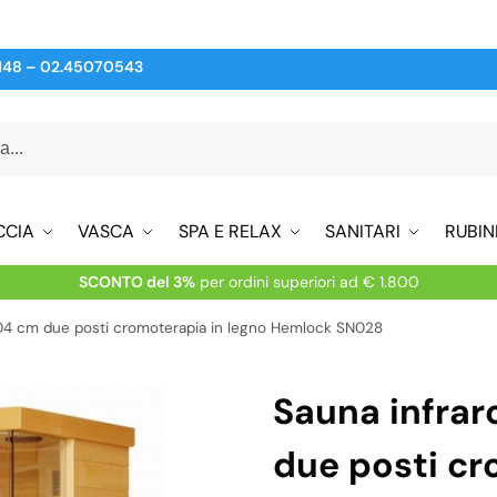
148
–
02.45070543
CCIA
VASCA
SPA E RELAX
SANITARI
RUBIN
SCONTO del 3%
per ordini superiori ad € 1.800
104 cm due posti cromoterapia in legno Hemlock SN028
Sauna infrar
due posti cr