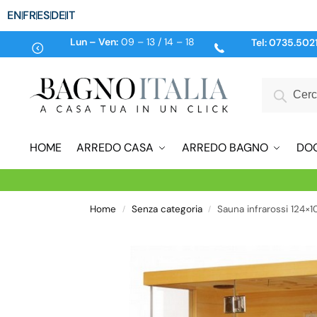
EN
FR
ES
DE
IT
Lun – Ven:
09 – 13 / 14 – 18
Tel:
0735.502
HOME
ARREDO CASA
ARREDO BAGNO
DO
Home
Senza categoria
Sauna infrarossi 124×
/
/