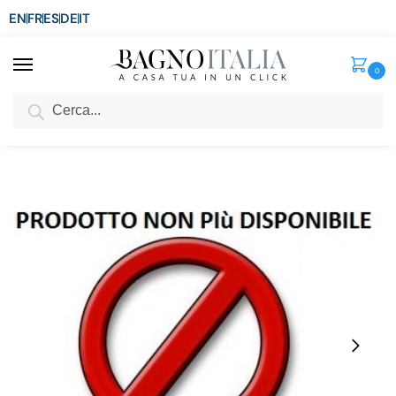
EN
FR
ES
DE
IT
0
Cerca
SCONTO del 3%
per ordini superiori ad € 1.800
Home
Senza categoria
Rubinetto Miscelatore in ottone bronzato RB015
/
/