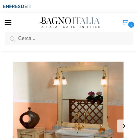
EN
FR
ES
DE
IT
0
Cerca
SCONTO del 3%
per ordini superiori ad € 1.800
Home
Senza categoria
Mobile cm109 decapè decape’ top marmo o travertino 4 colori
/
/