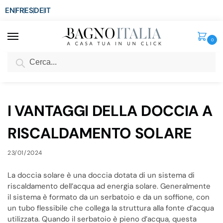
EN
FR
ES
DE
IT
0
Cerca
SCONTO del 3%
per ordini superiori ad € 1.800
Home
Blog
I VANTAGGI DELLA DOCCIA A RISCALDAMENTO SOLARE
/
/
I VANTAGGI DELLA DOCCIA A
RISCALDAMENTO SOLARE
23/01/2024
La doccia solare è una doccia dotata di un sistema di
riscaldamento dell’acqua ad energia solare. Generalmente
il sistema è formato da un serbatoio e da un soffione, con
un tubo flessibile che collega la struttura alla fonte d’acqua
utilizzata. Quando il serbatoio è pieno d’acqua, questa