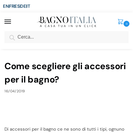
EN
FR
ES
DE
IT
0
Cerca
SCONTO del 3%
per ordini superiori ad € 1.800
Home
Blog
Come scegliere gli accessori per il bagno?
/
/
Come scegliere gli accessori
per il bagno?
16/04/2019
Di accessori per il bagno ce ne sono di tutti i tipi, ognuno