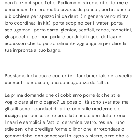
con funzioni specifiche! Parliamo di strumenti di forme e
dimensioni tra loro molto diversi: dispenser, porta sapone
e bicchiere per spazzolini da denti (in genere venduti tra
loro coordinati in kit), porta scopino per il water, porta
asciugamani, porta carta igienica, scaffali, tende, tappetini,
gli specchi… per non parlare poi di tutti quei dettagli e
accessori che tu personalmente aggiungerai per dare la
tua impronta al tuo bagno.
Possiamo individuare due criteri fondamentale nella scelta
dei nostri accessori, una conseguenza dell’altra.
La prima domanda che ci dobbiamo porre è: che stile
voglio dare al mio bagno? Le possibilità sono svariate, ma
gli stili sono riconducibili a tre: uno stile
moderno
o di
design
, per cui saranno prediletti accessori dalle forme
lineari e semplici e fatti di ceramica, vetro, resina…; uno
stile
zen
, che predilige forme cilindriche, arrotondate o
geometriche, con accessori in legno o pietra, oltre che la